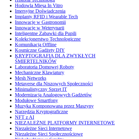
Hodowla Mięsa In Vitro
Imersyjne Doświadczenia
Implanty RFID i Wearable Tech
Innowacje w Gastronomii
Innowacje w Weterynarii
Inteligentne Zabawki dla Pupili
Kolekcjonerstwo Technologiczne
Komunikacja Offline
Kosmiczne Gadżety DIY
KRYPTOGRAFIA DLA ZWYKŁYCH
ŚMIERTELNIKÓW
Laboratoria Domowej Roboty
Mechaniczne Klawiatury
Mesh Networks
Metaverse dla Niszowych Społeczności
Minimalistyczny Sprzęt IT
Modernizacja Analogowych Gadżetów
Modułowe Smartfony
Muzyka Komponowana przez Maszyny
Narzędzia Kryptograficzne
NFT z AI
NIEZALEŻNE PLATFORMY INTERNETOWE
Niezależne Sieci Internetowe
Niezależne Sieci Społecznościowe