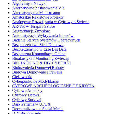
Algorytmy a Nawyki
Alternatywne Zastosowania VR
Alternatywy dla Mainstreamu
Amatorskie Rakietowe Projekty
Analogowe Rozwiązania w Cyfrowym Świecie
AR/VR w Terapii i Sztuce
Augmentacja Zmysłów
Automatyzacja Wykrywania Intruzów
Badanie Starych Systemów Operacyjnych
Bezpieczeństwo Sieci Domowej
Bezpieczeństwo w Erze Big Data
Bezpieczna Komunikacja Online
Bioakustyka i Monitoring Zwierząt
BIOHACKING & DIY CYBORGI
Bioinżynieria Domowej Roboty
Budowa Domowego Firewalla
Ciekawostki
Cyberpunkowe Modyfikacje
CYFROWE ARCHEOLOGICZNE ODKRYCIA
Cyfrowe Artefakty
Cyfrowy Detoks
Cyfrowy Survival
Dark Patterns w UI/UX
Decentralizowane Social Media
DIY Bio-Gadżety