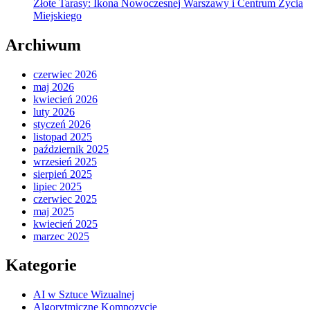
Złote Tarasy: Ikona Nowoczesnej Warszawy i Centrum Życia
Miejskiego
Archiwum
czerwiec 2026
maj 2026
kwiecień 2026
luty 2026
styczeń 2026
listopad 2025
październik 2025
wrzesień 2025
sierpień 2025
lipiec 2025
czerwiec 2025
maj 2025
kwiecień 2025
marzec 2025
Kategorie
AI w Sztuce Wizualnej
Algorytmiczne Kompozycje