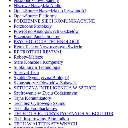
Niskobudżetowe Satelity
Niszowe Narzędzia Audio
Open-Source Narzędzia do Prywatności
Open-Source Platformy
PODZIEMNE SIECI KOMUNIKACYJNE
Porzucone Protokoły
Powrót do Analogowych Gadżetów
Przenośne Panele Solarne
PSYCHOLOGIA TECHNOLOGII
Retro Tech w Nowoczesnym Świecie
RETROTECH REVIVAL
Roboty-Malarze
Stare Konsole i Komputery
Subkultury a Technologia
Survival Tech
Synbio (Syntetyczna Biologia)
Syntezatory z Obwodów Zabawek
SZTUCZNA INTELIGENCJA W SZTUCE
Szyfrowanie w Życiu Codziennym
Tajne Komunikatory
Tech bez Cyfrowego Szumu
Tech dla Foodhackerów
TECH DLA FUTURYSTYCZNYCH SUBCULTUR
Tech Inspirowany Biomimikrą
TECH W ALTERNATYWNYCH