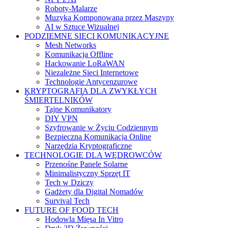
Roboty-Malarze
Muzyka Komponowana przez Maszyny
AI w Sztuce Wizualnej
PODZIEMNE SIECI KOMUNIKACYJNE
Mesh Networks
Komunikacja Offline
Hackowanie LoRaWAN
Niezależne Sieci Internetowe
Technologie Antycenzurowe
KRYPTOGRAFIA DLA ZWYKŁYCH
ŚMIERTELNIKÓW
Tajne Komunikatory
DIY VPN
Szyfrowanie w Życiu Codziennym
Bezpieczna Komunikacja Online
Narzędzia Kryptograficzne
TECHNOLOGIE DLA WĘDROWCÓW
Przenośne Panele Solarne
Minimalistyczny Sprzęt IT
Tech w Dziczy
Gadżety dla Digital Nomadów
Survival Tech
FUTURE OF FOOD TECH
Hodowla Mięsa In Vitro