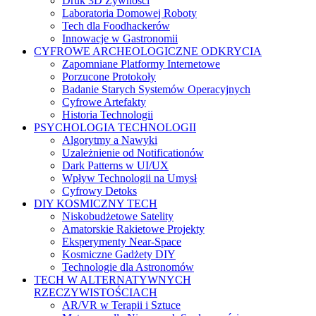
Druk 3D Żywności
Laboratoria Domowej Roboty
Tech dla Foodhackerów
Innowacje w Gastronomii
CYFROWE ARCHEOLOGICZNE ODKRYCIA
Zapomniane Platformy Internetowe
Porzucone Protokoły
Badanie Starych Systemów Operacyjnych
Cyfrowe Artefakty
Historia Technologii
PSYCHOLOGIA TECHNOLOGII
Algorytmy a Nawyki
Uzależnienie od Notificationów
Dark Patterns w UI/UX
Wpływ Technologii na Umysł
Cyfrowy Detoks
DIY KOSMICZNY TECH
Niskobudżetowe Satelity
Amatorskie Rakietowe Projekty
Eksperymenty Near-Space
Kosmiczne Gadżety DIY
Technologie dla Astronomów
TECH W ALTERNATYWNYCH
RZECZYWISTOŚCIACH
AR/VR w Terapii i Sztuce