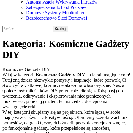
Automatyzacja Wykrywania Intruzów
Zabezpieczenia IoT od Podstaw
Domowe Systemy Monitoringu
Bezpieczeństwo Sieci Domowej
Szukaj:
Kategoria:
Kosmiczne Gadżety
DIY
Kosmiczne Gadżety DIY
Witaj w kategorii
Kosmiczne Gadżety DIY
na letrainmagique.com!
Tutaj znajdziesz niezwykłe pomysły i inspiracje, które pozwolą Ci
stworzyć wyjątkowe, kosmiczne akcesoria własnoręcznie. Nasza
społeczność miłośników DIY pragnie dzielić się z Tobą pasją do
tworzenia, odkrywania i eksplorowania nieograniczonych
możliwości, jakie dają materiały i narzędzia dostępne na
wyciągnięcie ręki.
W tej kategorii skupiamy się na projektach, które łączą w sobie
magię wszechświata z kreatywnością. Oferujemy szeroki wachlarz
pomysłów, od galaktycznych biżuterii, przez dekoracje do wnętrz,
po funkcjonalne gadżety, które przepełnione są atmosferą