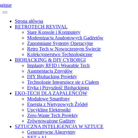
Skip
to
content
Strona główna
RETROTECH REVIVAL
Stare Konsole i Komputery
Modernizacja Analogowych Gadżetów
Zapomniane Systemy Operacyjne
Retro Tech w Nowoczesnym Świecie
Kolekcjonerstwo Technologiczne
BIOHACKING & DIY CYBORGI
Implanty RFID i Wearable Tech
Augmentacja Zmysłów
DIY Biohacking Projekty
Technologie Integrujące się z Ciałem
Etyka i Przyszłość Biohackingu
EKO-TECH DLA ZAPALEŃCÓW
Modułowe Smartfony
Energia z Nietypowych Źródeł
Upcykling Elektroniki
Zero-Waste Tech Projekty
Zrównoważone Gadżety
SZTUCZNA INTELIGENCJA W SZTUCE
Generatywne Algorytmy
NFT z AI