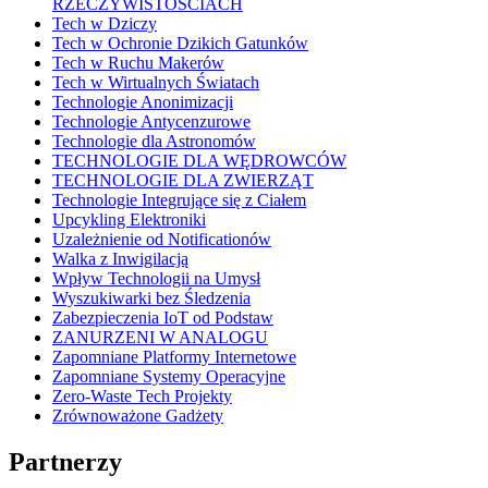
RZECZYWISTOŚCIACH
Tech w Dziczy
Tech w Ochronie Dzikich Gatunków
Tech w Ruchu Makerów
Tech w Wirtualnych Światach
Technologie Anonimizacji
Technologie Antycenzurowe
Technologie dla Astronomów
TECHNOLOGIE DLA WĘDROWCÓW
TECHNOLOGIE DLA ZWIERZĄT
Technologie Integrujące się z Ciałem
Upcykling Elektroniki
Uzależnienie od Notificationów
Walka z Inwigilacją
Wpływ Technologii na Umysł
Wyszukiwarki bez Śledzenia
Zabezpieczenia IoT od Podstaw
ZANURZENI W ANALOGU
Zapomniane Platformy Internetowe
Zapomniane Systemy Operacyjne
Zero-Waste Tech Projekty
Zrównoważone Gadżety
Partnerzy