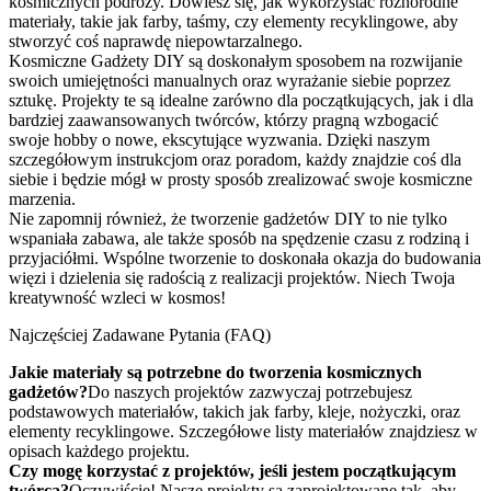
kosmicznych podróży. Dowiesz się, jak wykorzystać różnorodne
materiały, takie jak farby, taśmy, czy elementy recyklingowe, aby
stworzyć coś naprawdę niepowtarzalnego.
Kosmiczne Gadżety DIY są doskonałym sposobem na rozwijanie
swoich umiejętności manualnych oraz wyrażanie siebie poprzez
sztukę. Projekty te są idealne zarówno dla początkujących, jak i dla
bardziej zaawansowanych twórców, którzy pragną wzbogacić
swoje hobby o nowe, ekscytujące wyzwania. Dzięki naszym
szczegółowym instrukcjom oraz poradom, każdy znajdzie coś dla
siebie i będzie mógł w prosty sposób zrealizować swoje kosmiczne
marzenia.
Nie zapomnij również, że tworzenie gadżetów DIY to nie tylko
wspaniała zabawa, ale także sposób na spędzenie czasu z rodziną i
przyjaciółmi. Wspólne tworzenie to doskonała okazja do budowania
więzi i dzielenia się radością z realizacji projektów. Niech Twoja
kreatywność wzleci w kosmos!
Najczęściej Zadawane Pytania (FAQ)
Jakie materiały są potrzebne do tworzenia kosmicznych
gadżetów?
Do naszych projektów zazwyczaj potrzebujesz
podstawowych materiałów, takich jak farby, kleje, nożyczki, oraz
elementy recyklingowe. Szczegółowe listy materiałów znajdziesz w
opisach każdego projektu.
Czy mogę korzystać z projektów, jeśli jestem początkującym
twórcą?
Oczywiście! Nasze projekty są zaprojektowane tak, aby