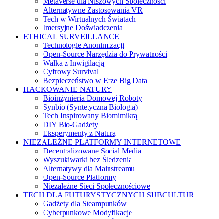
Metaverse dla Niszowych Społeczności
Alternatywne Zastosowania VR
Tech w Wirtualnych Światach
Imersyjne Doświadczenia
ETHICAL SURVEILLANCE
Technologie Anonimizacji
Open-Source Narzędzia do Prywatności
Walka z Inwigilacją
Cyfrowy Survival
Bezpieczeństwo w Erze Big Data
HACKOWANIE NATURY
Bioinżynieria Domowej Roboty
Synbio (Syntetyczna Biologia)
Tech Inspirowany Biomimikrą
DIY Bio-Gadżety
Eksperymenty z Naturą
NIEZALEŻNE PLATFORMY INTERNETOWE
Decentralizowane Social Media
Wyszukiwarki bez Śledzenia
Alternatywy dla Mainstreamu
Open-Source Platformy
Niezależne Sieci Społecznościowe
TECH DLA FUTURYSTYCZNYCH SUBCULTUR
Gadżety dla Steampunków
Cyberpunkowe Modyfikacje