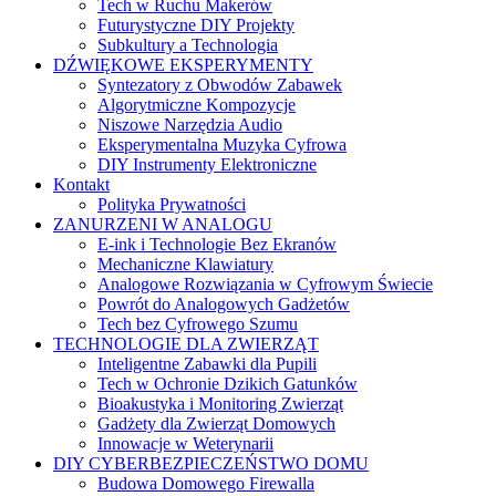
Tech w Ruchu Makerów
Futurystyczne DIY Projekty
Subkultury a Technologia
DŹWIĘKOWE EKSPERYMENTY
Syntezatory z Obwodów Zabawek
Algorytmiczne Kompozycje
Niszowe Narzędzia Audio
Eksperymentalna Muzyka Cyfrowa
DIY Instrumenty Elektroniczne
Kontakt
Polityka Prywatności
ZANURZENI W ANALOGU
E-ink i Technologie Bez Ekranów
Mechaniczne Klawiatury
Analogowe Rozwiązania w Cyfrowym Świecie
Powrót do Analogowych Gadżetów
Tech bez Cyfrowego Szumu
TECHNOLOGIE DLA ZWIERZĄT
Inteligentne Zabawki dla Pupili
Tech w Ochronie Dzikich Gatunków
Bioakustyka i Monitoring Zwierząt
Gadżety dla Zwierząt Domowych
Innowacje w Weterynarii
DIY CYBERBEZPIECZEŃSTWO DOMU
Budowa Domowego Firewalla