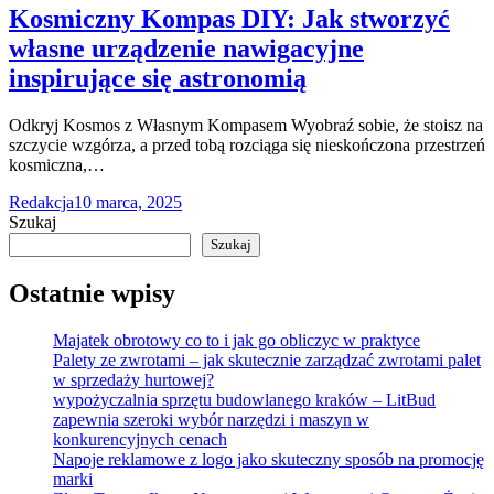
Kosmiczny Kompas DIY: Jak stworzyć
własne urządzenie nawigacyjne
inspirujące się astronomią
Odkryj Kosmos z Własnym Kompasem Wyobraź sobie, że stoisz na
szczycie wzgórza, a przed tobą rozciąga się nieskończona przestrzeń
kosmiczna,…
Redakcja
10 marca, 2025
Szukaj
Szukaj
Ostatnie wpisy
Majatek obrotowy co to i jak go obliczyc w praktyce
Palety ze zwrotami – jak skutecznie zarządzać zwrotami palet
w sprzedaży hurtowej?
wypożyczalnia sprzętu budowlanego kraków – LitBud
zapewnia szeroki wybór narzędzi i maszyn w
konkurencyjnych cenach
Napoje reklamowe z logo jako skuteczny sposób na promocję
marki