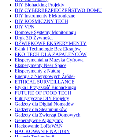
DIY Biohacking Projekty
DIY CYBERBEZPIECZEŃSTWO DOMU
DIY Instrumenty Elektroniczne
DIY KOSMICZNY TECH
DIY VPN
Domowe Systemy Monitoringu
Druk 3D Żywności
DŹWIĘKOWE EKSPERYMENTY
E-ink i Technologie Bez Ekranów
EKO-TECH DLA ZAPALEŃCÓW
Eksperymentalna Muzyka Cyfrowa
Eksperymenty Near-Space
Eksperymenty z Naturą
Energia z Nietypowych Źródeł
ETHICAL SURVEILLANCE
Etyka i Przyszłość Biohackingu
FUTURE OF FOOD TECH
Futurystyczne DIY Projekty
Gadżety dla Digital Nomadów
Gadżety dla Steampunków
Gadżety dla Zwierząt Domowych
Generatywne Algorytmy
Hackowanie LoRaWAN
HACKOWANIE NATURY
Historia Technologii